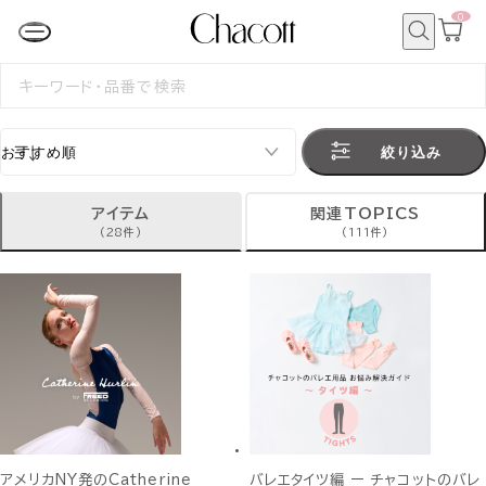
0
カ
ー
ト
検
ペ
索
検
ー
索
ジ
す
る
絞り込み
アイテム
関連TOPICS
(28件)
(111件)
アメリカNY発のCatherine
バレエタイツ編 ー チャコットのバレ