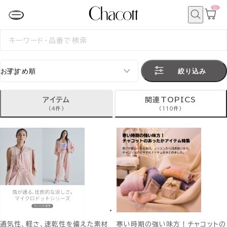
0
カ
ー
ト
検
ペ
索
検
ー
索
ジ
す
る
絞り込み
アイテム
関連TOPICS
(4件)
(110件)
通気性、軽さ、速乾性を備えた素材
寒い時期の強い味方！チャコットの