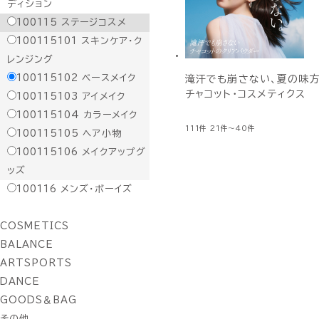
ディション
100115
ステージコスメ
100115101
スキンケア・ク
レンジング
100115102
ベースメイク
滝汗でも崩さない、夏の味方
チャコット・コスメティクス
100115103
アイメイク
100115104
カラーメイク
111件
21件～40件
100115105
ヘア小物
100115106
メイクアップグ
ッズ
100116
メンズ・ボーイズ
COSMETICS
BALANCE
ARTSPORTS
DANCE
GOODS＆BAG
その他