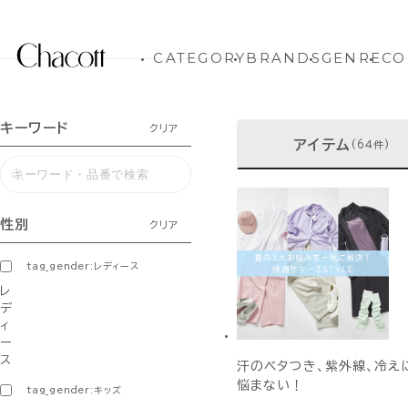
CATEGORY
BRANDS
GENRE
CO
キーワード
クリア
アイテム
(64件)
性別
クリア
tag_gender:レディース
レ
デ
ィ
ー
ス
汗のベタつき、紫外線、冷え
悩まない！
tag_gender:キッズ