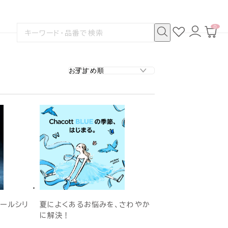
0
お
ロ
カ
検
気
グ
ー
索
に
イ
ト
検
す
入
ン
ペ
索
る
り
ー
ジ
クールシリ
夏によくあるお悩みを、さわやか
に解決！