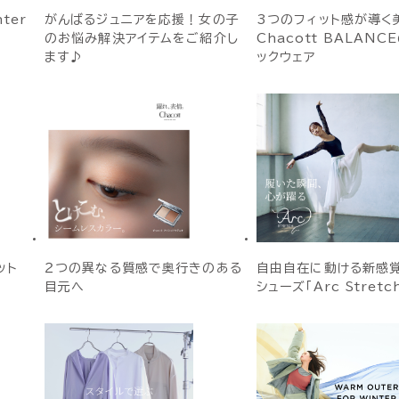
nter
がんばるジュニアを応援！女の子
3つのフィット感が導く
のお悩み解決アイテムをご紹介し
Chacott BALANC
ます♪
ックウェア
ット
２つの異なる質感で奥行きのある
自由自在に動ける新感
目元へ
シューズ「Arc Stretc