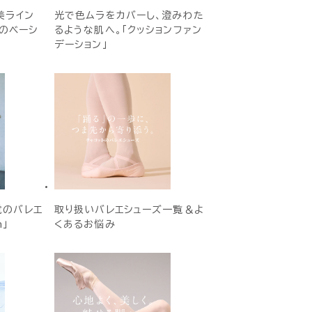
美ライン
光で色ムラをカバーし、澄みわた
Eのベーシ
るような肌へ。「クッションファン
デーション」
覚のバレエ
取り扱いバレエシューズ一覧＆よ
h」
くあるお悩み