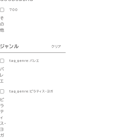
700
そ
の
他
ジャンル
クリア
tag_genre:バレエ
バ
レ
エ
tag_genre:ピラティス・ヨガ
ピ
ラ
テ
ィ
ス・
ヨ
ガ