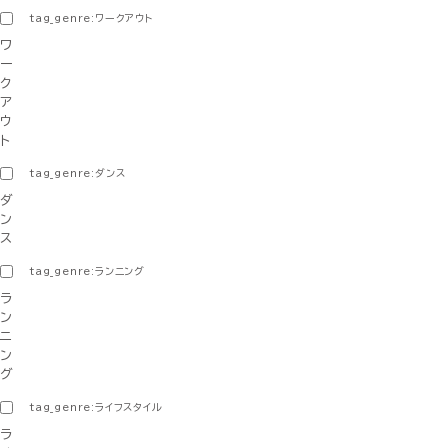
tag_genre:ワークアウト
ワ
ー
ク
ア
ウ
ト
tag_genre:ダンス
ダ
ン
ス
tag_genre:ランニング
ラ
ン
ニ
ン
グ
tag_genre:ライフスタイル
ラ