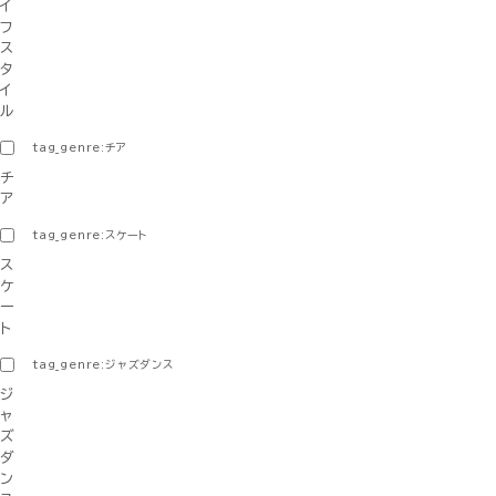
イ
フ
ス
タ
イ
ル
tag_genre:チア
チ
ア
tag_genre:スケート
ス
ケ
ー
ト
tag_genre:ジャズダンス
ジ
ャ
ズ
ダ
ン