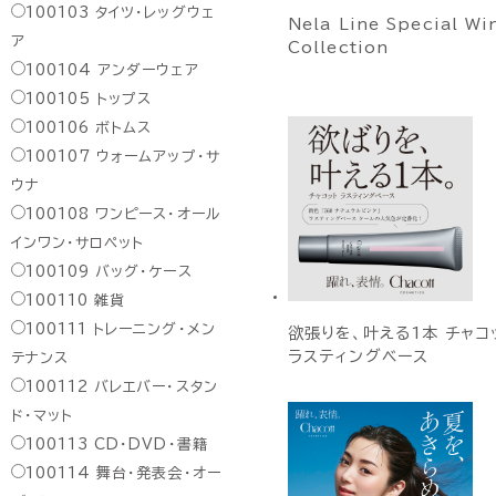
100103
タイツ・レッグウェ
Nela Line Special Wi
ア
Collection
100104
アンダーウェア
100105
トップス
100106
ボトムス
100107
ウォームアップ・サ
ウナ
100108
ワンピース・オール
インワン・サロペット
100109
バッグ・ケース
100110
雑貨
100111
トレーニング・メン
欲張りを、叶える1本 チャコ
ラスティングベース
テナンス
100112
バレエバー・スタン
ド・マット
100113
CD・DVD・書籍
100114
舞台・発表会・オー