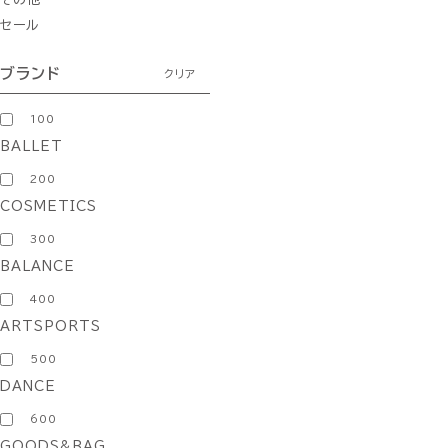
セール
ブランド
クリア
100
BALLET
200
COSMETICS
300
BALANCE
400
ARTSPORTS
500
DANCE
600
GOODS&BAG