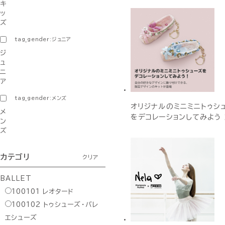
キ
ッ
ズ
tag_gender:ジュニア
ジ
ュ
ニ
ア
tag_gender:メンズ
オリジナルのミニミニトゥシ
メ
をデコレーションしてみよう
ン
ズ
カテゴリ
クリア
BALLET
100101
レオタード
100102
トゥシューズ・バレ
エシューズ