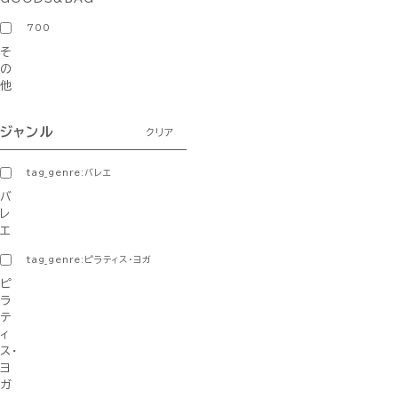
700
そ
の
他
ジャンル
クリア
tag_genre:バレエ
バ
レ
エ
tag_genre:ピラティス・ヨガ
ピ
ラ
テ
ィ
ス・
ヨ
ガ