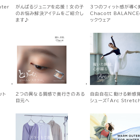
nter
がんばるジュニアを応援！女の子
3つのフィット感が導く
のお悩み解決アイテムをご紹介し
Chacott BALANC
ます♪
ックウェア
ット
２つの異なる質感で奥行きのある
自由自在に動ける新感
目元へ
シューズ「Arc Stretc