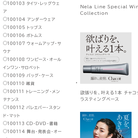
100103
タイツ・レッグウェ
Nela Line Special Wi
ア
Collection
100104
アンダーウェア
100105
トップス
100106
ボトムス
100107
ウォームアップ・サ
ウナ
100108
ワンピース・オール
インワン・サロペット
100109
バッグ・ケース
100110
雑貨
100111
トレーニング・メン
欲張りを、叶える1本 チャコ
ラスティングベース
テナンス
100112
バレエバー・スタン
ド・マット
100113
CD・DVD・書籍
100114
舞台・発表会・オー