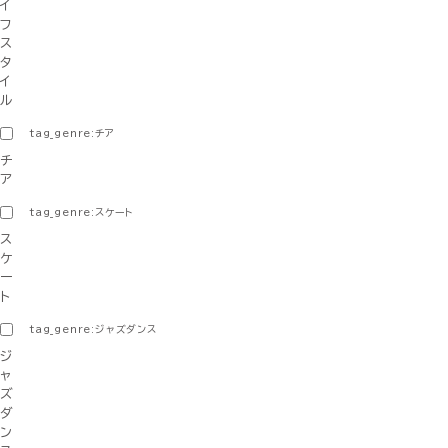
イ
フ
ス
タ
イ
ル
tag_genre:チア
チ
ア
tag_genre:スケート
ス
ケ
ー
ト
tag_genre:ジャズダンス
ジ
ャ
ズ
ダ
ン