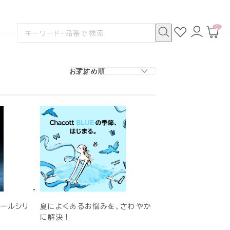
0
お
ロ
カ
検
気
グ
ー
索
に
イ
ト
検
す
入
ン
ペ
索
る
り
ー
ジ
クールシリ
夏によくあるお悩みを、さわやか
に解決！