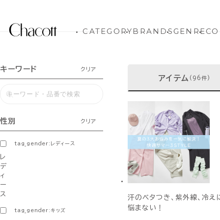
CATEGORY
BRANDS
GENRE
CO
キーワード
クリア
アイテム
(96件)
性別
クリア
tag_gender:レディース
レ
デ
ィ
ー
ス
汗のベタつき、紫外線、冷え
悩まない！
tag_gender:キッズ