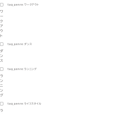
tag_genre:ワークアウト
ワ
ー
ク
ア
ウ
ト
tag_genre:ダンス
ダ
ン
ス
tag_genre:ランニング
ラ
ン
ニ
ン
グ
tag_genre:ライフスタイル
ラ