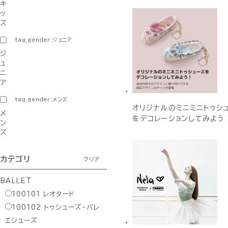
キ
ッ
ズ
tag_gender:ジュニア
ジ
ュ
ニ
ア
tag_gender:メンズ
オリジナルのミニミニトゥシ
メ
をデコレーションしてみよう
ン
ズ
カテゴリ
クリア
BALLET
100101
レオタード
100102
トゥシューズ・バレ
エシューズ