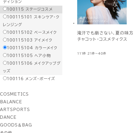
ディション
100115
ステージコスメ
100115101
スキンケア・ク
レンジング
100115102
ベースメイク
滝汗でも崩さない、夏の味方
チャコット・コスメティクス
100115103
アイメイク
100115104
カラーメイク
111件
21件～40件
100115105
ヘア小物
100115106
メイクアップグ
ッズ
100116
メンズ・ボーイズ
COSMETICS
BALANCE
ARTSPORTS
DANCE
GOODS＆BAG
その他