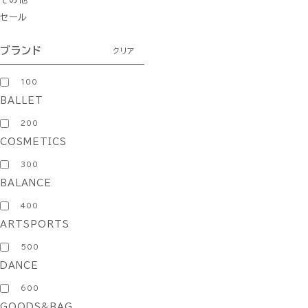
セール
ブランド
クリア
100
BALLET
200
COSMETICS
300
BALANCE
400
ARTSPORTS
500
DANCE
600
GOODS&BAG