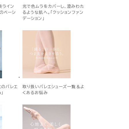
美ライン
光で色ムラをカバーし、澄みわた
Eのベーシ
るような肌へ。「クッションファン
デーション」
覚のバレエ
取り扱いバレエシューズ一覧＆よ
h」
くあるお悩み