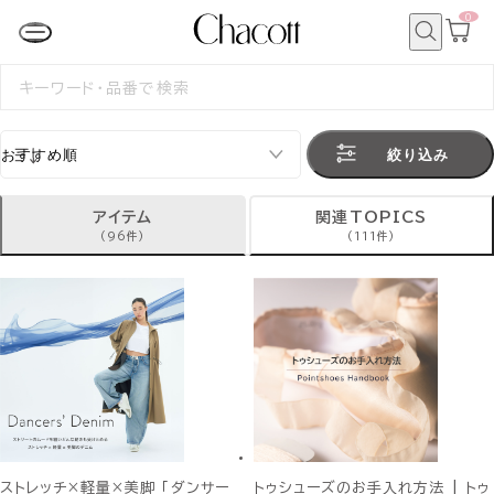
0
カ
ー
ト
検
ペ
索
検
ー
索
ジ
す
る
絞り込み
アイテム
関連TOPICS
(96件)
(111件)
ストレッチ×軽量×美脚 「ダンサー
トゥシューズのお手入れ方法 | トゥ