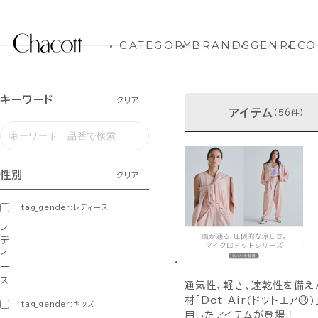
CATEGORY
BRANDS
GENRE
CO
キーワード
クリア
アイテム
(56件)
性別
クリア
tag_gender:レディース
レ
デ
ィ
ー
ス
通気性、軽さ、速乾性を備え
材「Dot Air(ドットエア®
tag_gender:キッズ
用したアイテムが登場！