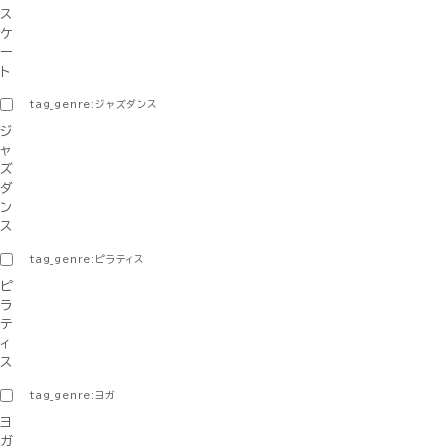
ス
ケ
ー
ト
tag_genre:ジャズダンス
ジ
ャ
ズ
ダ
ン
ス
tag_genre:ピラティス
ピ
ラ
テ
ィ
ス
tag_genre:ヨガ
ヨ
ガ