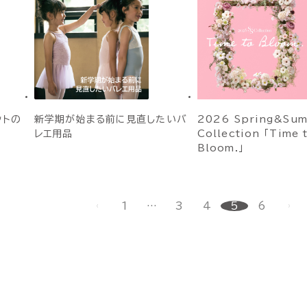
ットの
新学期が始まる前に見直したいバ
2026 Spring&Su
レエ用品
Collection 「Time 
Bloom.」
1
…
3
4
5
6