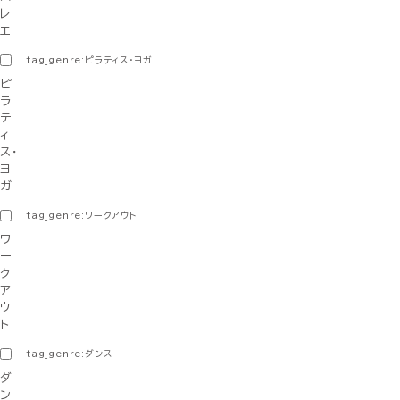
レ
エ
tag_genre:ピラティス・ヨガ
ピ
ラ
テ
ィ
ス・
ヨ
ガ
tag_genre:ワークアウト
ワ
ー
ク
ア
ウ
ト
tag_genre:ダンス
ダ
ン