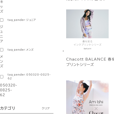
キ
ッ
ズ
tag_gender:ジュニア
ジ
ュ
ニ
ア
tag_gender:メンズ
メ
Chacott BALANCE 
ン
プリントシリーズ
ズ
tag_gender:050320-0825-
62
050320-
0825-
62
カテゴリ
クリア