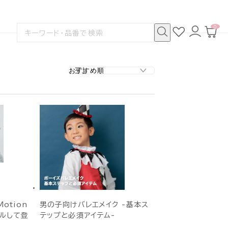
0
お
ロ
カ
検
気
グ
ー
索
に
イ
ト
検
す
入
ン
ペ
索
る
り
ー
ジ
otion
男の子向けバレエメイク -基本ス
アルして登
テップと必須アイテム-