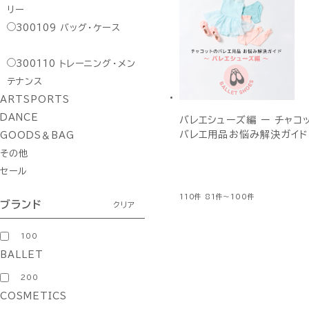
リー
300109
バッグ・ケース
300110
トレーニング・メン
テナンス
ARTSPORTS
DANCE
バレエシューズ編 ー チャコ
バレエ用品お悩み解決ガイド
GOODS＆BAG
その他
セール
110件
81件～100件
ブランド
クリア
100
BALLET
200
COSMETICS