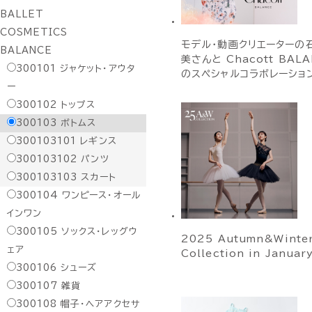
BALLET
COSMETICS
モデル・動画クリエーターの
BALANCE
美さんと Chacott BAL
300101
ジャケット・アウタ
のスペシャルコラボレーション
ー
300102
トップス
300103
ボトムス
300103101
レギンス
300103102
パンツ
300103103
スカート
300104
ワンピース・オール
インワン
300105
ソックス・レッグウ
2025 Autumn&Winte
ェア
Collection in Januar
300106
シューズ
300107
雑貨
300108
帽子・ヘアアクセサ