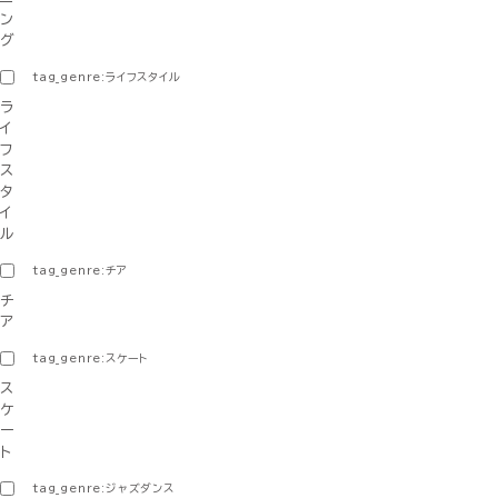
ン
グ
tag_genre:ライフスタイル
ラ
イ
フ
ス
タ
イ
ル
tag_genre:チア
チ
ア
tag_genre:スケート
ス
ケ
ー
ト
tag_genre:ジャズダンス