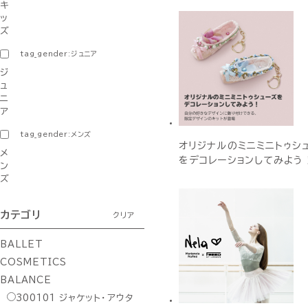
キ
ッ
ズ
tag_gender:ジュニア
ジ
ュ
ニ
ア
tag_gender:メンズ
オリジナルのミニミニトゥシ
メ
をデコレーションしてみよう
ン
ズ
カテゴリ
クリア
BALLET
COSMETICS
BALANCE
300101
ジャケット・アウタ