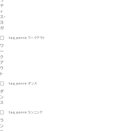
ラ
テ
ィ
ス・
ヨ
ガ
tag_genre:ワークアウト
ワ
ー
ク
ア
ウ
ト
tag_genre:ダンス
ダ
ン
ス
tag_genre:ランニング
ラ
ン
ニ