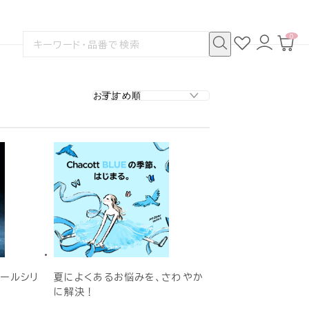
0
お
ロ
カ
検
気
グ
ー
索
に
イ
ト
検
す
入
ン
ペ
索
る
り
ー
ジ
クールシリ
夏によくあるお悩みを、さわやか
に解決！