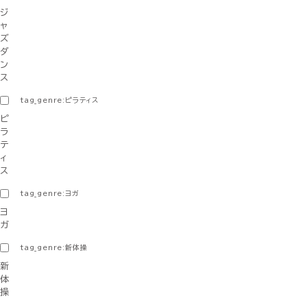
ジ
ャ
ズ
ダ
ン
ス
tag_genre:ピラティス
ピ
ラ
テ
ィ
ス
tag_genre:ヨガ
ヨ
ガ
tag_genre:新体操
新
体
操