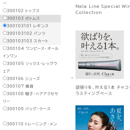
ー
Nela Line Special Wi
300102
トップス
Collection
300103
ボトムス
300103101
レギンス
300103102
パンツ
300103103
スカート
300104
ワンピース・オール
インワン
300105
ソックス・レッグウ
ェア
300106
シューズ
300107
雑貨
欲張りを、叶える1本 チャコ
ラスティングベース
300108
帽子・ヘアアクセサ
リー
300109
バッグ・ケース
300110
トレーニング・メン