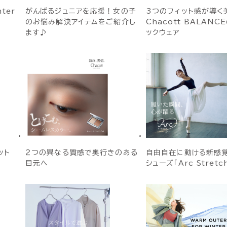
nter
がんばるジュニアを応援！女の子
3つのフィット感が導く
のお悩み解決アイテムをご紹介し
Chacott BALANC
ます♪
ックウェア
ット
２つの異なる質感で奥行きのある
自由自在に動ける新感
目元へ
シューズ「Arc Stretc