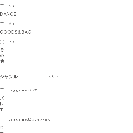
500
DANCE
600
GOODS&BAG
700
そ
の
他
ジャンル
クリア
tag_genre:バレエ
バ
レ
エ
tag_genre:ピラティス・ヨガ
ピ