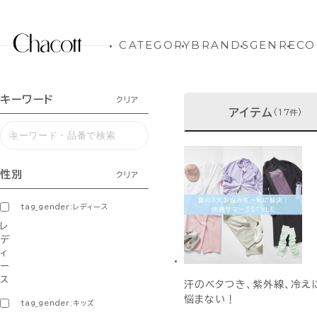
CATEGORY
BRANDS
GENRE
CO
キーワード
クリア
アイテム
(17件)
性別
クリア
tag_gender:レディース
レ
デ
ィ
ー
ス
汗のベタつき、紫外線、冷え
悩まない！
tag_gender:キッズ