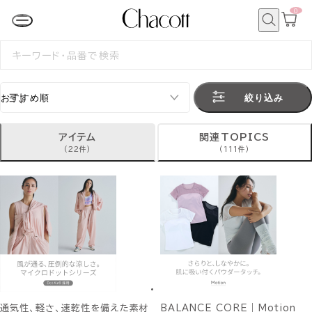
0
カ
ー
ト
検
ペ
索
検
ー
索
ジ
す
る
絞り込み
アイテム
関連TOPICS
(22件)
(111件)
通気性、軽さ、速乾性を備えた素材
BALANCE CORE｜Motion