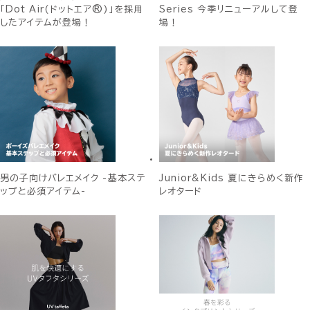
「Dot Air(ドットエア®)」を採用
Series 今季リニューアルして登
したアイテムが登場！
場！
男の子向けバレエメイク -基本ステ
Junior&Kids 夏にきらめく新作
ップと必須アイテム-
レオタード