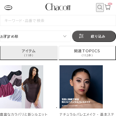
0
カ
ー
ト
検
ペ
索
検
ー
索
ジ
す
る
絞り込み
アイテム
関連TOPICS
(11件)
(112件)
豊富なカラバリと新シルエット
ナチュラルバレエメイク - 基本ステ