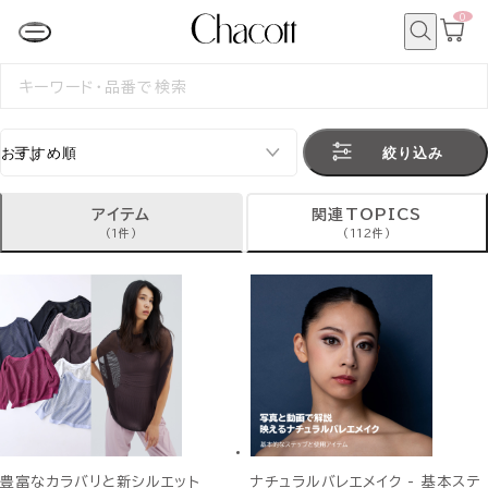
0
カ
ー
ト
検
ペ
索
検
ー
索
ジ
す
る
絞り込み
アイテム
関連TOPICS
(1件)
(112件)
豊富なカラバリと新シルエット
ナチュラルバレエメイク - 基本ステ