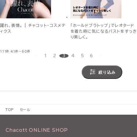
躍れ、表情。 | チャコット・コスメテ
「ホールドブラトップ」でレオタード
ィクス
を着た時に気になるバストをすっき
り美しく。
111件
41件～60件
1
2
3
4
5
6
絞り込み
TOP
セール
Chacott ONLINE SHOP