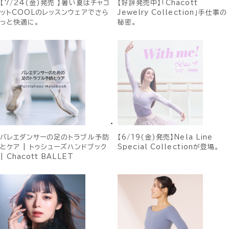
【7/24(金)発売 】暑い夏はチャコ
【好評発売中】「Chacott
ットCOOLのレッスンウェアでさら
Jewelry Collection」手仕事の
っと快適に。
秘密。
バレエダンサーの足のトラブル予防
【6/19(金)発売】Nela Line
とケア | トゥシューズハンドブック
Special Collectionが登場。
| Chacott BALLET