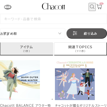
0
カ
ー
ト
検
ペ
索
検
ー
索
ジ
す
る
絞り込み
アイテム
関連TOPICS
(1件)
(111件)
Chacott BALANCE アウター特
チャコットが贈るオリジナルストーリ