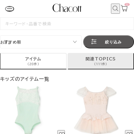
0
カ
ー
ト
検
ペ
索
検
ー
索
ジ
す
る
絞り込み
アイテム
関連TOPICS
(28件)
(111件)
キッズのアイテム一覧