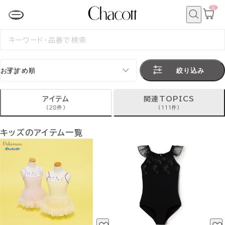
0
カ
ー
ト
検
ペ
索
検
ー
索
ジ
す
る
絞り込み
アイテム
関連TOPICS
(28件)
(111件)
キッズのアイテム一覧