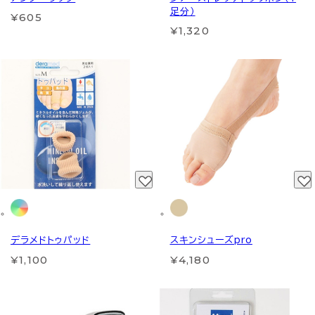
足分）
¥605
¥1,320
デラメドトゥパッド
スキンシューズpro
¥1,100
¥4,180