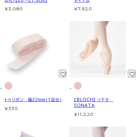
ム付）【20～21.5cm】
ディアム
¥3,080
¥7,920
トゥリボン 幅22mm（1足分）
【BLOCH】 ソナタ
SONATA
¥330
¥11,220