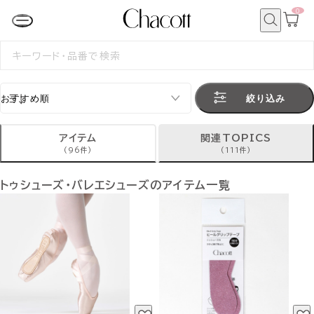
0
カ
ー
ト
検
ペ
索
検
ー
索
ジ
す
る
絞り込み
アイテム
関連TOPICS
(96件)
(111件)
トゥシューズ・バレエシューズのアイテム一覧