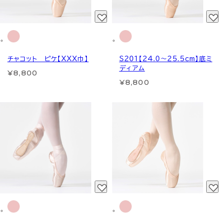
チャコット ピケ【XXX巾】
S201【24.0～25.5cm】底ミ
ディアム
¥8,800
¥8,800