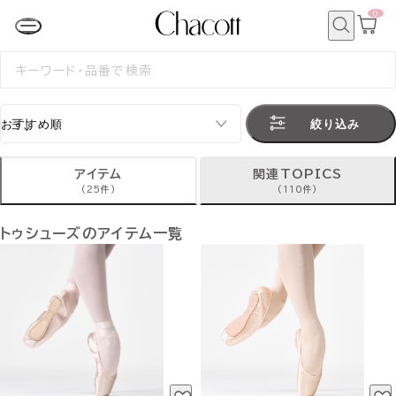
0
カ
ー
ト
検
ペ
索
検
ー
索
ジ
す
る
絞り込み
アイテム
関連TOPICS
(25件)
(110件)
トゥシューズのアイテム一覧