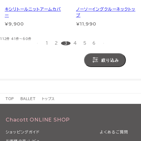
キシリトールニットアームカバ
ノーソーイングクルーネックトッ
ー
プ
¥9,900
¥11,990
112件
41件～60件
1
2
3
4
5
6
絞り込み
TOP
BALLET
トップス
Chacott ONLINE SHOP
ショッピングガイド
よくあるご質問