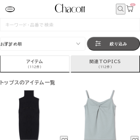
0
カ
ー
ト
検
ペ
索
検
ー
索
ジ
す
る
絞り込み
アイテム
関連TOPICS
(112件)
(112件)
トップスのアイテム一覧