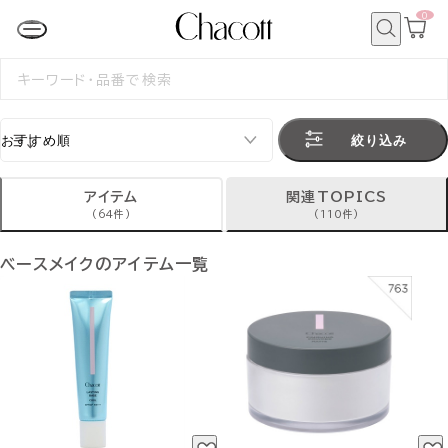
0
カ
ー
ト
検
ペ
索
検
ー
索
ジ
す
る
絞り込み
アイテム
関連TOPICS
(64件)
(110件)
ベースメイクのアイテム一覧