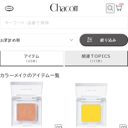
0
カ
ー
ト
検
ペ
索
検
ー
索
ジ
す
る
絞り込み
アイテム
関連TOPICS
(96件)
(111件)
カラーメイクのアイテム一覧