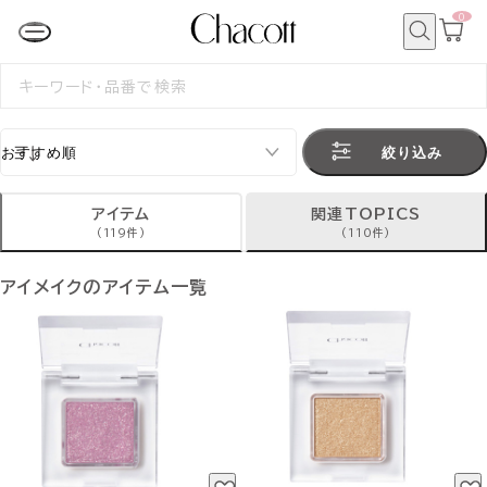
0
カ
ー
ト
検
ペ
索
検
ー
索
ジ
す
る
絞り込み
アイテム
関連TOPICS
(119件)
(110件)
アイメイクのアイテム一覧