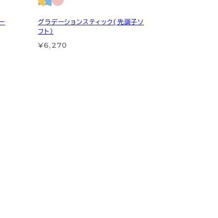
ー
グラデーションスティック(先調子ソ
フト）
¥6,270