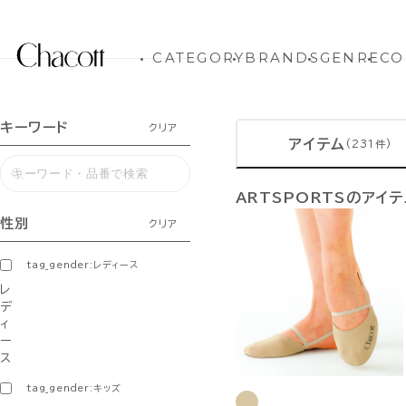
CATEGORY
BRANDS
GENRE
CO
キーワード
クリア
アイテム
(231件)
ARTSPORTSのアイ
性別
クリア
tag_gender:レディース
レ
デ
ィ
ー
ス
tag_gender:キッズ