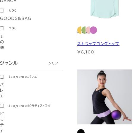
DANCE
600
GOODS&BAG
700
そ
の
スカラップロングトップ
他
¥6,160
ジャンル
クリア
tag_genre:バレエ
バ
レ
エ
tag_genre:ピラティス・ヨガ
ピ
ラ
テ
ィ