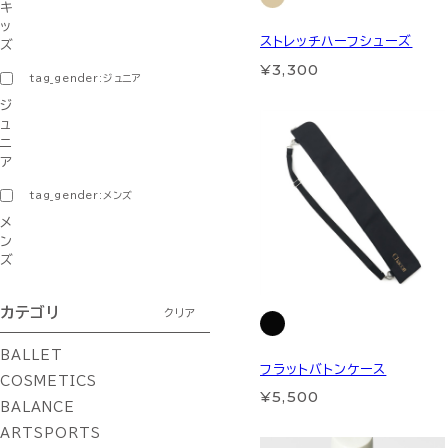
キ
ッ
ストレッチハーフシューズ
ズ
¥3,300
tag_gender:ジュニア
ジ
ュ
ニ
ア
tag_gender:メンズ
メ
ン
ズ
カテゴリ
クリア
BALLET
フラットバトンケース
COSMETICS
¥5,500
BALANCE
ARTSPORTS