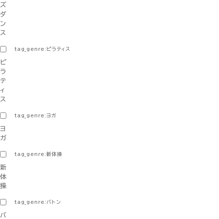
ズ
ダ
ン
ス
tag_genre:ピラティス
ピ
ラ
テ
ィ
ス
tag_genre:ヨガ
ヨ
ガ
tag_genre:新体操
新
体
操
tag_genre:バトン
バ