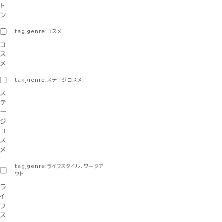
ト
ン
tag_genre:コスメ
コ
ス
メ
tag_genre:ステージコスメ
ス
テ
ー
ジ
コ
ス
メ
tag_genre:ライフスタイル、ワークア
ウト
ラ
イ
フ
ス