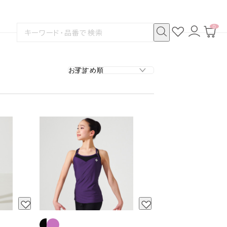
0
お
ロ
カ
検
気
グ
ー
索
に
イ
ト
検
す
入
ン
ペ
索
る
り
ー
ジ