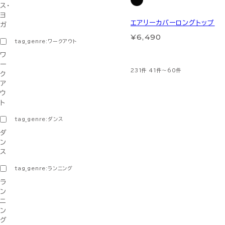
ス・
ヨ
エアリーカバーロングトップ
ガ
¥6,490
tag_genre:ワークアウト
ワ
ー
231件
41件～60件
ク
ア
ウ
ト
tag_genre:ダンス
ダ
ン
ス
tag_genre:ランニング
ラ
ン
ニ
ン
グ