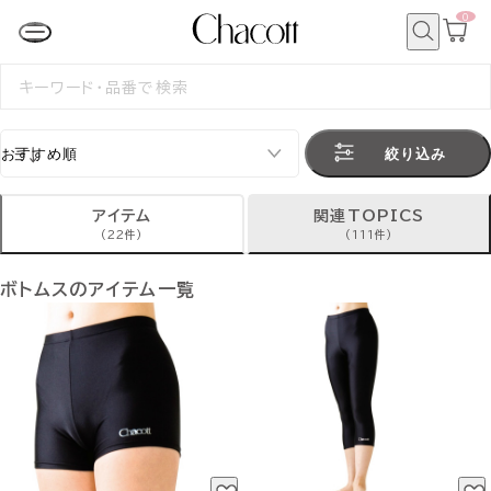
0
カ
ー
ト
検
ペ
索
検
ー
索
ジ
す
る
絞り込み
アイテム
関連TOPICS
(22件)
(111件)
ボトムスのアイテム一覧