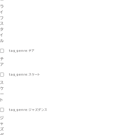
ラ
イ
フ
ス
タ
イ
ル
tag_genre:チア
チ
ア
tag_genre:スケート
ス
ケ
ー
ト
tag_genre:ジャズダンス
ジ
ャ
ズ