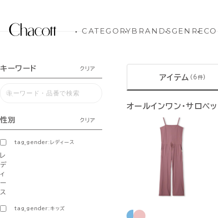
CATEGORY
BRANDS
GENRE
CO
キーワード
クリア
アイテム
(6件)
オールインワン・サロペ
性別
クリア
tag_gender:レディース
レ
デ
ィ
ー
ス
tag_gender:キッズ