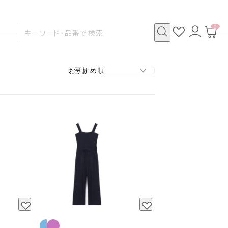
0
お
ロ
カ
検
気
グ
ー
索
に
イ
ト
検
す
入
ン
ペ
索
る
り
ー
ジ