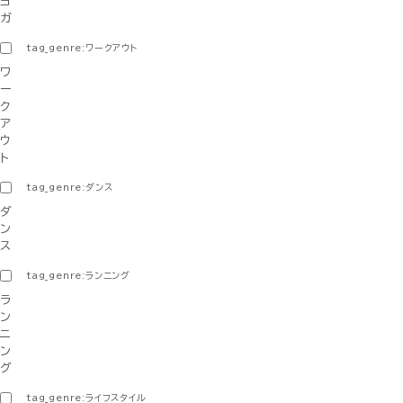
ヨ
ガ
tag_genre:ワークアウト
ワ
ー
ク
ア
ウ
ト
tag_genre:ダンス
ダ
ン
ス
tag_genre:ランニング
ラ
ン
ニ
ン
グ
tag_genre:ライフスタイル