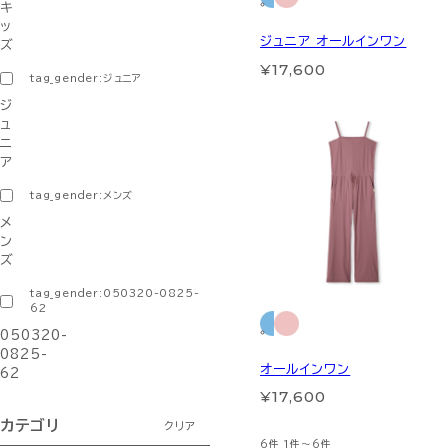
キ
ッ
ジュニア オールインワン
ズ
¥17,600
tag_gender:ジュニア
ジ
ュ
ニ
ア
tag_gender:メンズ
メ
ン
ズ
tag_gender:050320-0825-
62
050320-
0825-
オールインワン
62
¥17,600
カテゴリ
クリア
6件
1件～6件