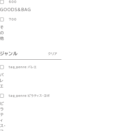
600
GOODS&BAG
700
そ
の
他
ジャンル
クリア
tag_genre:バレエ
バ
レ
エ
tag_genre:ピラティス・ヨガ
ピ
ラ
テ
ィ
ス・