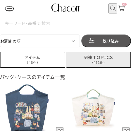
0
カ
ー
ト
検
ペ
索
検
ー
索
ジ
す
る
絞り込み
アイテム
関連TOPICS
(48件)
(112件)
バッグ・ケースのアイテム一覧