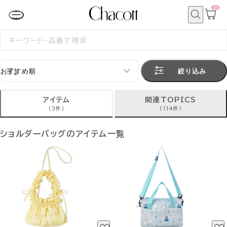
0
カ
ー
ト
検
ペ
索
検
ー
索
ジ
す
る
絞り込み
アイテム
関連TOPICS
(3件)
(114件)
ショルダーバッグのアイテム一覧