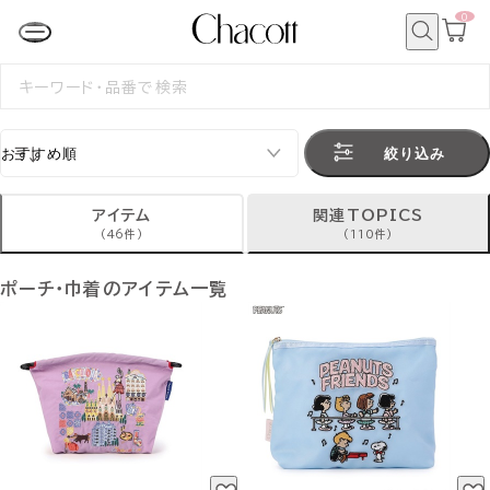
0
カ
ー
ト
検
ペ
索
検
ー
索
ジ
す
る
絞り込み
アイテム
関連TOPICS
(46件)
(110件)
ポーチ・巾着のアイテム一覧