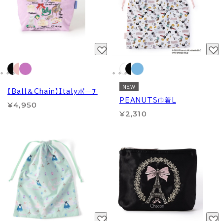
NEW
【Ball＆Chain】Italyポーチ
PEANUTS巾着L
¥4,950
¥2,310