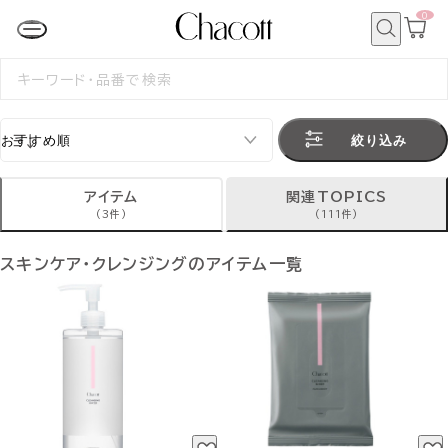
0
カ
ー
ト
検
ペ
索
検
ー
索
ジ
す
る
絞り込み
アイテム
関連TOPICS
(3件)
(111件)
スキンケア・クレンジングのアイテム一覧