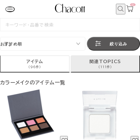
0
カ
ー
ト
検
ペ
索
検
ー
索
ジ
す
る
絞り込み
アイテム
関連TOPICS
(96件)
(111件)
カラーメイクのアイテム一覧