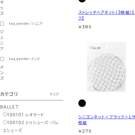
キ
ッ
ストレッチヘアネット（3枚組）
ズ
ク】
tag_gender:ジュニア
¥385
ジ
ュ
ニ
ア
tag_gender:メンズ
メ
ン
ズ
カテゴリ
クリア
BALLET
100101
レオタード
シニヨンネット＜ブラック＞Lサ
枚組
100102
トゥシューズ・バレ
¥275
エシューズ