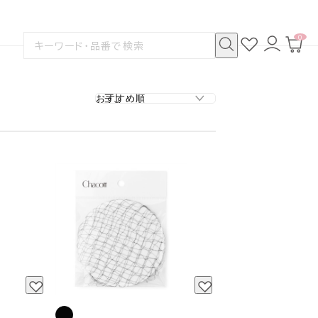
0
お
ロ
カ
検
気
グ
ー
索
に
イ
ト
検
す
入
ン
ペ
索
る
り
ー
ジ