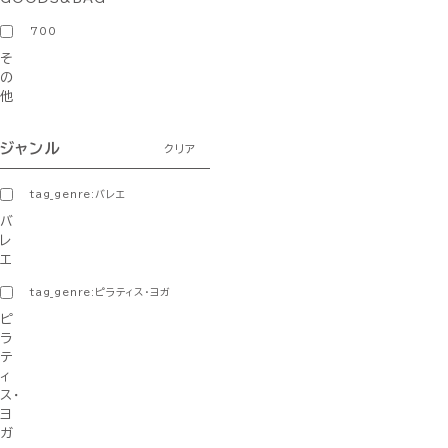
700
そ
の
他
ジャンル
クリア
tag_genre:バレエ
バ
レ
エ
tag_genre:ピラティス・ヨガ
ピ
ラ
テ
ィ
ス・
ヨ
ガ