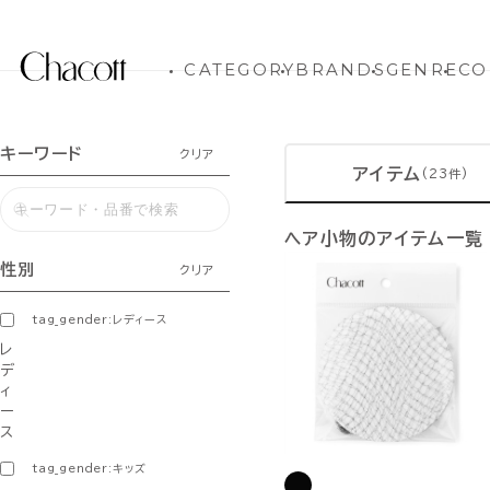
CATEGORY
BRANDS
GENRE
CO
キーワード
クリア
アイテム
(23件)
ヘア小物のアイテム一覧
性別
クリア
tag_gender:レディース
レ
デ
ィ
ー
ス
tag_gender:キッズ