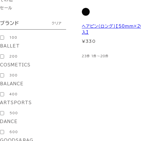
セール
ブランド
クリア
ヘアピン（ロング）【50ｍｍ×2
入】
100
¥330
BALLET
23件
1件～20件
200
COSMETICS
300
BALANCE
400
ARTSPORTS
500
DANCE
600
GOODS&BAG