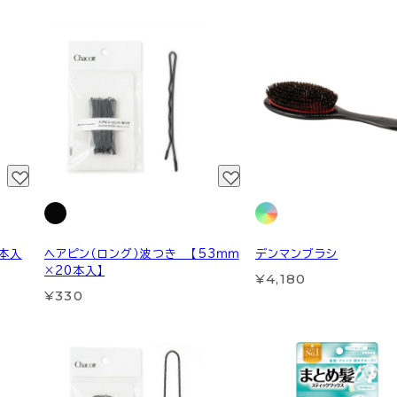
5本入
ヘアピン（ロング）波つき 【53ｍｍ
デンマンブラシ
×20本入】
¥4,180
¥330