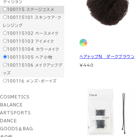
ディション
100115
ステージコスメ
100115101
スキンケア・ク
レンジング
100115102
ベースメイク
100115103
アイメイク
100115104
カラーメイク
ヘアトップN ダークブラウン
100115105
ヘア小物
¥440
100115106
メイクアップグ
ッズ
100116
メンズ・ボーイズ
COSMETICS
BALANCE
ARTSPORTS
DANCE
GOODS＆BAG
その他