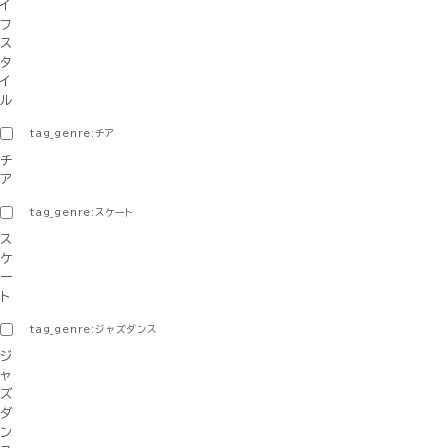
イ
フ
ス
タ
イ
ル
tag_genre:チア
チ
ア
tag_genre:スケート
ス
ケ
ー
ト
tag_genre:ジャズダンス
ジ
ャ
ズ
ダ
ン