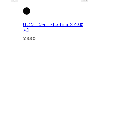
Ｕピン ショート【54ｍｍ×20本
入】
¥330