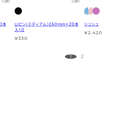
0本
Ｕピン（ミディアム）【60ｍｍ×20本
シュシュ
入り】
¥2,420
¥330
1
2