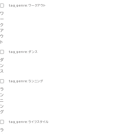
tag_genre:ワークアウト
ワ
ー
ク
ア
ウ
ト
tag_genre:ダンス
ダ
ン
ス
tag_genre:ランニング
ラ
ン
ニ
ン
グ
tag_genre:ライフスタイル
ラ