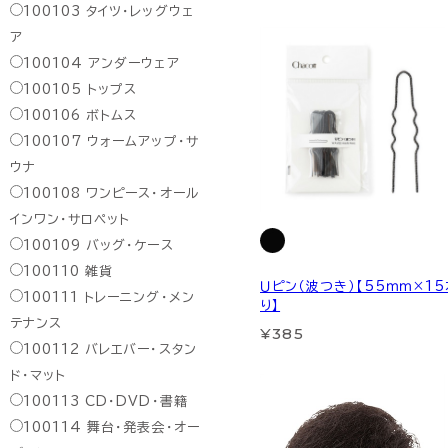
100103
タイツ・レッグウェ
ア
100104
アンダーウェア
100105
トップス
100106
ボトムス
100107
ウォームアップ・サ
ウナ
100108
ワンピース・オール
インワン・サロペット
100109
バッグ・ケース
100110
雑貨
Ｕピン（波つき）【55ｍｍ×1
100111
トレーニング・メン
り】
テナンス
¥385
100112
バレエバー・スタン
ド・マット
100113
CD・DVD・書籍
100114
舞台・発表会・オー