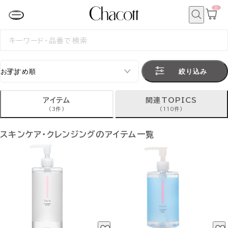
0
カ
ー
ト
検
ペ
索
検
ー
索
ジ
す
る
絞り込み
アイテム
関連TOPICS
(3件)
(110件)
スキンケア・クレンジングのアイテム一覧