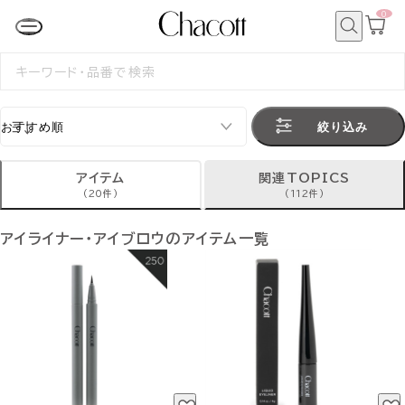
0
カ
ー
ト
検
ペ
索
検
ー
索
ジ
す
る
絞り込み
アイテム
関連TOPICS
(20件)
(112件)
アイライナー・アイブロウのアイテム一覧