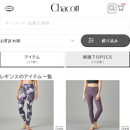
0
カ
ー
ト
検
ペ
索
検
ー
索
ジ
す
る
絞り込み
アイテム
関連TOPICS
(17件)
(112件)
レギンスのアイテム一覧