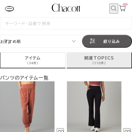
0
カ
ー
ト
検
ペ
索
検
ー
索
ジ
す
る
絞り込み
アイテム
関連TOPICS
(34件)
(110件)
パンツのアイテム一覧