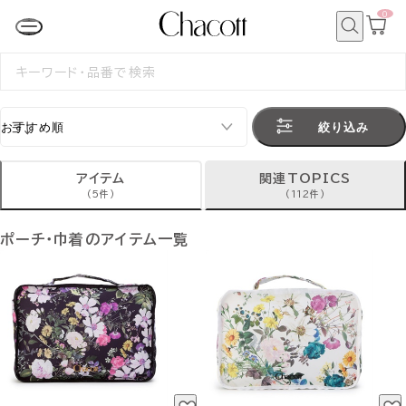
0
カ
ー
ト
検
ペ
索
検
ー
索
ジ
す
る
絞り込み
アイテム
関連TOPICS
(5件)
(112件)
ポーチ・巾着のアイテム一覧