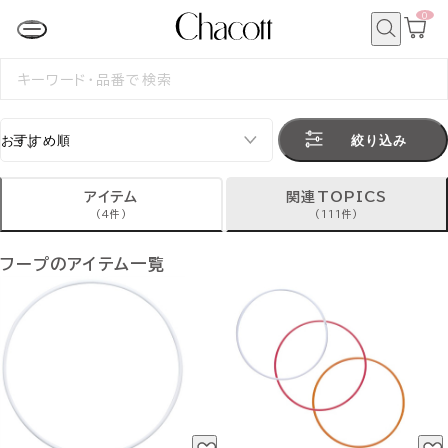
0
カ
ー
ト
検
ペ
索
検
ー
索
ジ
す
る
絞り込み
アイテム
関連TOPICS
(4件)
(111件)
フープのアイテム一覧