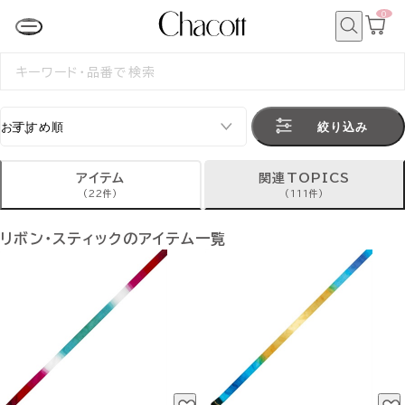
0
カ
ー
ト
検
ペ
索
検
ー
索
ジ
す
る
絞り込み
アイテム
関連TOPICS
(22件)
(111件)
リボン・スティックのアイテム一覧