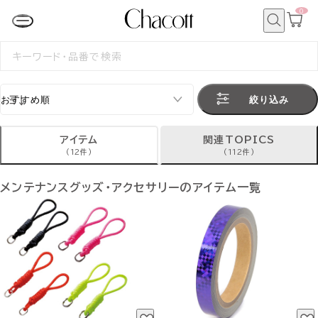
0
カ
ー
ト
検
ペ
索
検
ー
索
ジ
す
る
絞り込み
アイテム
関連TOPICS
(12件)
(112件)
メンテナンスグッズ・アクセサリーのアイテム一覧