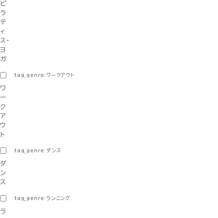
ピ
ラ
テ
ィ
ス・
ヨ
ガ
tag_genre:ワークアウト
ワ
ー
ク
ア
ウ
ト
tag_genre:ダンス
ダ
ン
ス
tag_genre:ランニング
ラ