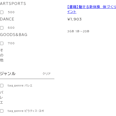
ARTSPORTS
【書籍】魅せる新体操 体づく
イント
500
¥1,903
DANCE
600
36件
1件～20件
GOODS&BAG
700
そ
の
他
ジャンル
クリア
tag_genre:バレエ
バ
レ
エ
tag_genre:ピラティス・ヨガ