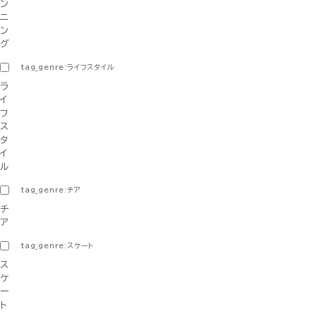
ン
ニ
ン
グ
tag_genre:ライフスタイル
ラ
イ
フ
ス
タ
イ
ル
tag_genre:チア
チ
ア
tag_genre:スケート
ス
ケ
ー
ト