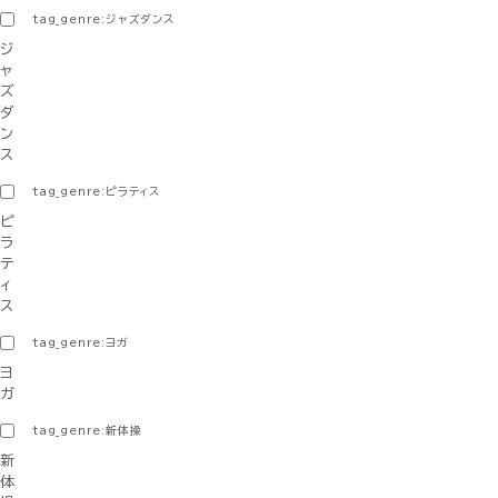
tag_genre:ジャズダンス
ジ
ャ
ズ
ダ
ン
ス
tag_genre:ピラティス
ピ
ラ
テ
ィ
ス
tag_genre:ヨガ
ヨ
ガ
tag_genre:新体操
新
体