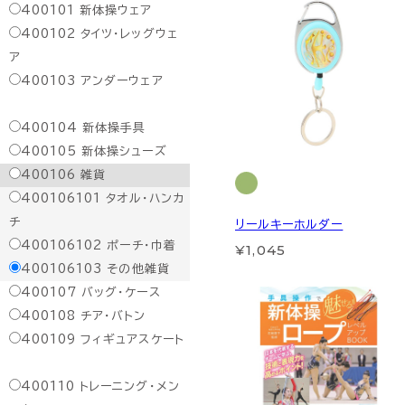
400101
新体操ウェア
400102
タイツ・レッグウェ
ア
400103
アンダーウェア
400104
新体操手具
400105
新体操シューズ
400106
雑貨
400106101
タオル・ハンカ
チ
リールキーホルダー
400106102
ポーチ・巾着
¥1,045
400106103
その他雑貨
400107
バッグ・ケース
400108
チア・バトン
400109
フィギュアスケート
400110
トレーニング・メン