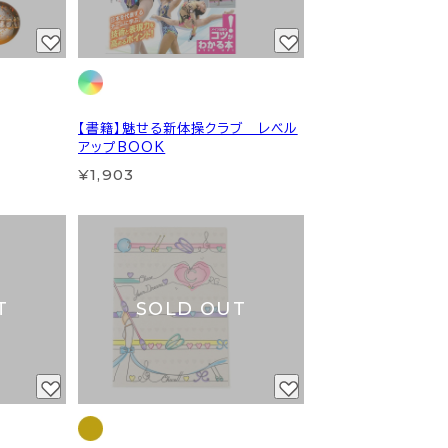
【書籍】魅せる新体操クラブ レベル
アップBOOK
¥1,903
T
SOLD OUT