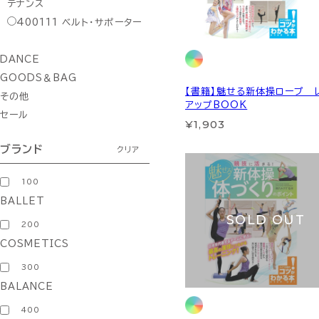
テナンス
400111
ベルト・サポーター
DANCE
GOODS＆BAG
【書籍】魅せる新体操ロープ 
その他
アップBOOK
セール
¥1,903
ブランド
クリア
100
BALLET
SOLD OUT
200
COSMETICS
300
BALANCE
400