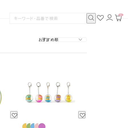
0
お
ロ
カ
検
気
グ
ー
索
に
イ
ト
検
す
入
ン
ペ
索
る
り
ー
ジ