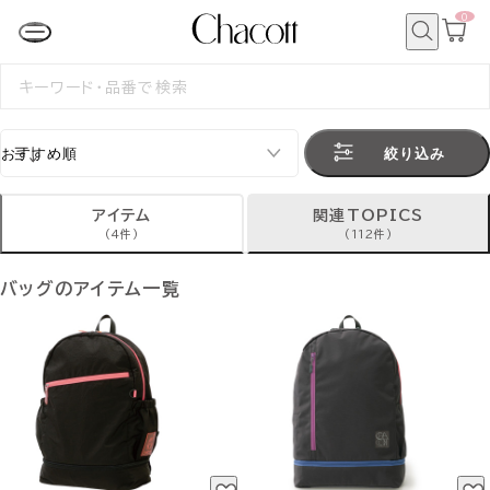
0
カ
ー
ト
検
ペ
索
検
ー
索
ジ
す
る
絞り込み
アイテム
関連TOPICS
(4件)
(112件)
バッグのアイテム一覧