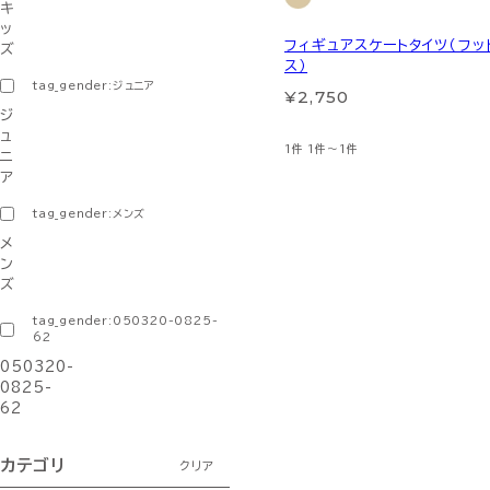
キ
ッ
フィギュアスケートタイツ（フッ
ズ
ス）
tag_gender:ジュニア
¥2,750
ジ
ュ
1件
1件～1件
ニ
ア
tag_gender:メンズ
メ
ン
ズ
tag_gender:050320-0825-
62
050320-
0825-
62
カテゴリ
クリア