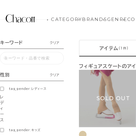
CATEGORY
BRANDS
GENRE
CO
キーワード
クリア
アイテム
(1件)
フィギュアスケートのア
性別
クリア
tag_gender:レディース
レ
SOLD OUT
デ
ィ
ー
ス
tag_gender:キッズ