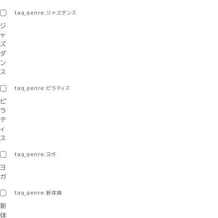
tag_genre:ジャズダンス
ジ
ャ
ズ
ダ
ン
ス
tag_genre:ピラティス
ピ
ラ
テ
ィ
ス
tag_genre:ヨガ
ヨ
ガ
tag_genre:新体操
新
体