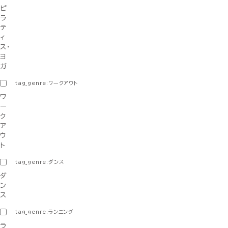
ピ
ラ
テ
ィ
ス・
ヨ
ガ
tag_genre:ワークアウト
ワ
ー
ク
ア
ウ
ト
tag_genre:ダンス
ダ
ン
ス
tag_genre:ランニング
ラ