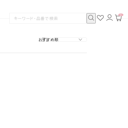
0
お
ロ
カ
検
気
グ
ー
索
に
イ
ト
検
す
入
ン
ペ
索
る
り
ー
ジ