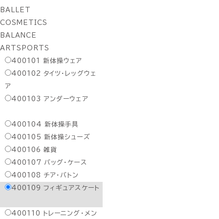
BALLET
COSMETICS
BALANCE
ARTSPORTS
400101
新体操ウェア
400102
タイツ・レッグウェ
ア
400103
アンダーウェア
400104
新体操手具
400105
新体操シューズ
400106
雑貨
400107
バッグ・ケース
400108
チア・バトン
400109
フィギュアスケート
400110
トレーニング・メン