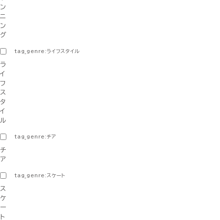
ン
ニ
ン
グ
tag_genre:ライフスタイル
ラ
イ
フ
ス
タ
イ
ル
tag_genre:チア
チ
ア
tag_genre:スケート
ス
ケ
ー
ト