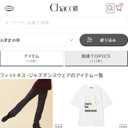
0
カ
ー
ト
検
ペ
索
検
ー
索
ジ
す
る
絞り込み
アイテム
関連TOPICS
(18件)
(111件)
フィットネス・ジャズダンスウェアのアイテム一覧