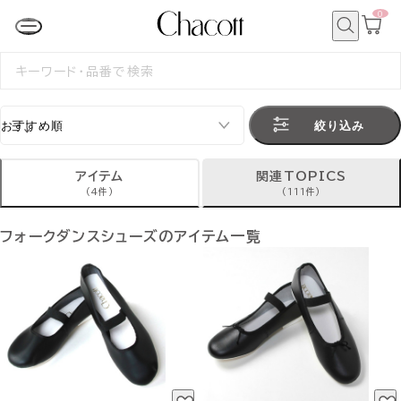
0
カ
ー
ト
検
ペ
索
検
ー
索
ジ
す
る
絞り込み
アイテム
関連TOPICS
(4件)
(111件)
フォークダンスシューズのアイテム一覧