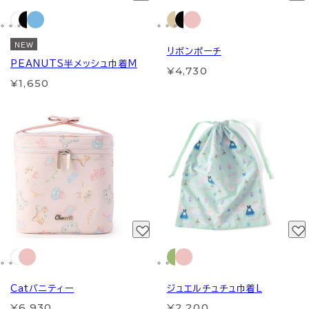
NEW
リボンポーチ
PEANUTS半メッシュ巾着M
¥4,730
¥1,650
Catバニティー
ジュエルチュチュ巾着L
¥6,930
¥2,200