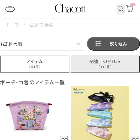
0
カ
ー
ト
検
ペ
索
検
ー
索
ジ
す
る
絞り込み
アイテム
関連TOPICS
(61件)
(111件)
ポーチ・巾着のアイテム一覧