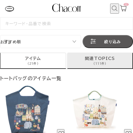
0
カ
ー
ト
検
ペ
索
検
ー
索
ジ
す
る
絞り込み
アイテム
関連TOPICS
(21件)
(111件)
トートバッグのアイテム一覧