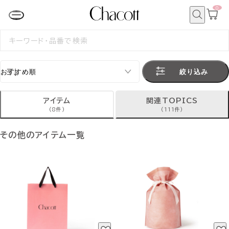
0
カ
ー
ト
検
ペ
索
検
ー
索
ジ
す
る
絞り込み
アイテム
関連TOPICS
(8件)
(111件)
その他のアイテム一覧