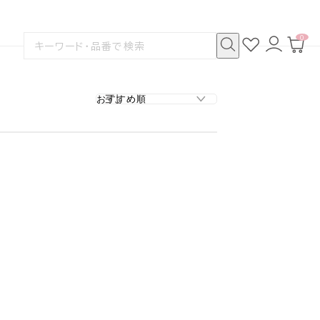
0
お
ロ
カ
検
気
グ
ー
索
に
イ
ト
検
す
入
ン
ペ
索
る
り
ー
ジ