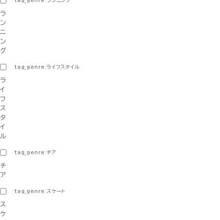
tag_genre:ランニング
ラ
ン
ニ
ン
グ
tag_genre:ライフスタイル
ラ
イ
フ
ス
タ
イ
ル
tag_genre:チア
チ
ア
tag_genre:スケート
ス
ケ