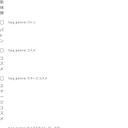
新
体
操
tag_genre:バトン
バ
ト
ン
tag_genre:コスメ
コ
ス
メ
tag_genre:ステージコスメ
ス
テ
ー
ジ
コ
ス
メ