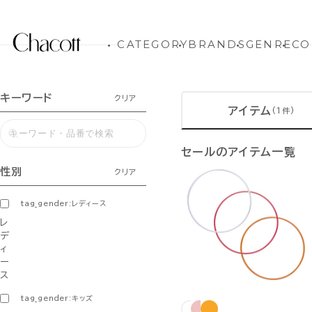
CATEGORY
BRANDS
GENRE
CO
キーワード
クリア
アイテム
(1件)
セールのアイテム一覧
性別
クリア
tag_gender:レディース
レ
デ
ィ
ー
ス
tag_gender:キッズ