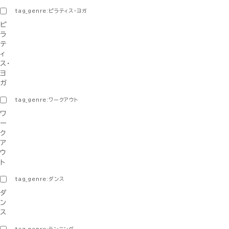
tag_genre:ピラティス・ヨガ
ピ
ラ
テ
ィ
ス・
ヨ
ガ
tag_genre:ワークアウト
ワ
ー
ク
ア
ウ
ト
tag_genre:ダンス
ダ
ン
ス