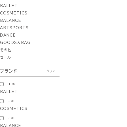
BALLET
COSMETICS
BALANCE
ARTSPORTS
DANCE
GOODS＆BAG
その他
セール
ブランド
クリア
100
BALLET
200
COSMETICS
300
BALANCE