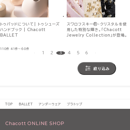
トゥパッドについて| トゥシューズ
スワロフスキー®・クリスタルを使
ハンドブック | Chacott
用した特別な輝き。「Chacott
BALLET
Jewelry Collection」が登場。
110件
41件～60件
1
2
3
4
5
6
絞り込み
TOP
BALLET
アンダーウェア
ブラトップ
Chacott ONLINE SHOP