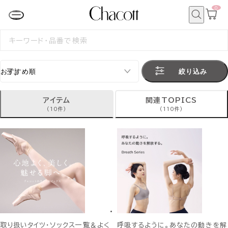
0
カ
ー
ト
検
ペ
索
検
ー
索
ジ
す
る
絞り込み
アイテム
関連TOPICS
(10件)
(110件)
取り扱いタイツ・ソックス一覧＆よく
呼吸するように。あなたの動きを解