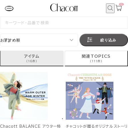
0
カ
ー
ト
検
ペ
索
検
ー
索
ジ
す
る
絞り込み
アイテム
関連TOPICS
(16件)
(111件)
Chacott BALANCE アウター特
チャコットが贈るオリジナルストーリ