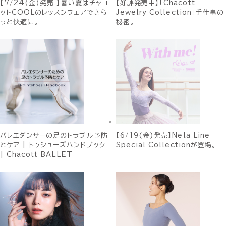
【7/24(金)発売 】暑い夏はチャコ
【好評発売中】「Chacott
ットCOOLのレッスンウェアでさら
Jewelry Collection」手仕事の
っと快適に。
秘密。
バレエダンサーの足のトラブル予防
【6/19(金)発売】Nela Line
とケア | トゥシューズハンドブック
Special Collectionが登場。
| Chacott BALLET