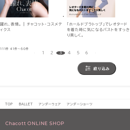
躍れ、表情。 | チャコット・コスメテ
「ホールドブラトップ」でレオタード
ィクス
を着た時に気になるバストをすっき
り美しく。
111件
41件～60件
1
2
3
4
5
6
絞り込み
TOP
BALLET
アンダーウェア
アンダーショーツ
Chacott ONLINE SHOP