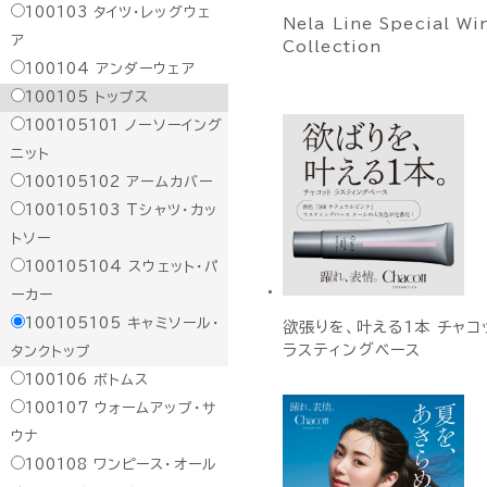
100103
タイツ・レッグウェ
Nela Line Special Wi
ア
Collection
100104
アンダーウェア
100105
トップス
100105101
ノーソーイング
ニット
100105102
アームカバー
100105103
Tシャツ・カッ
トソー
100105104
スウェット・パ
ーカー
100105105
キャミソール・
欲張りを、叶える1本 チャコ
ラスティングベース
タンクトップ
100106
ボトムス
100107
ウォームアップ・サ
ウナ
100108
ワンピース・オール