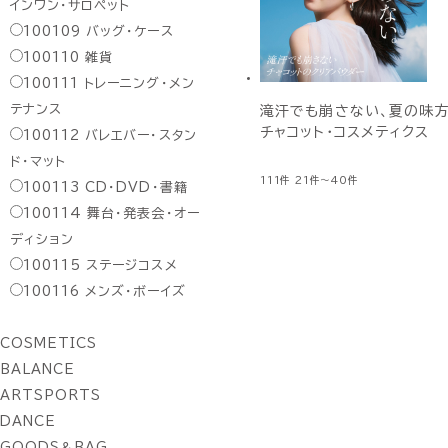
インワン・サロペット
100109
バッグ・ケース
100110
雑貨
100111
トレーニング・メン
テナンス
滝汗でも崩さない、夏の味方
チャコット・コスメティクス
100112
バレエバー・スタン
ド・マット
111件
21件～40件
100113
CD・DVD・書籍
100114
舞台・発表会・オー
ディション
100115
ステージコスメ
100116
メンズ・ボーイズ
COSMETICS
BALANCE
ARTSPORTS
DANCE
GOODS＆BAG