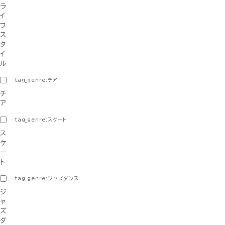
ラ
イ
フ
ス
タ
イ
ル
tag_genre:チア
チ
ア
tag_genre:スケート
ス
ケ
ー
ト
tag_genre:ジャズダンス
ジ
ャ
ズ
ダ