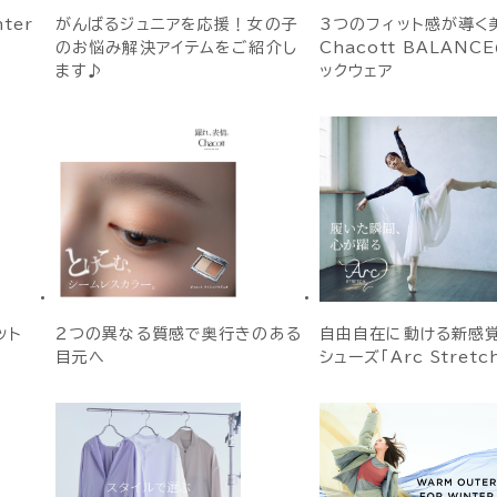
nter
がんばるジュニアを応援！女の子
3つのフィット感が導く
のお悩み解決アイテムをご紹介し
Chacott BALANC
ます♪
ックウェア
ット
２つの異なる質感で奥行きのある
自由自在に動ける新感
目元へ
シューズ「Arc Stretc