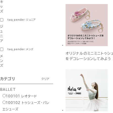
キ
ッ
ズ
tag_gender:ジュニア
ジ
ュ
ニ
ア
tag_gender:メンズ
オリジナルのミニミニトゥシ
メ
をデコレーションしてみよう
ン
ズ
カテゴリ
クリア
BALLET
100101
レオタード
100102
トゥシューズ・バレ
エシューズ