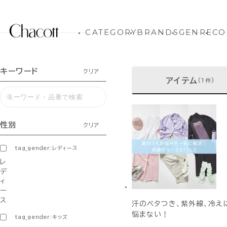
CATEGORY
BRANDS
GENRE
CO
キーワード
クリア
アイテム
(1件)
性別
クリア
tag_gender:レディース
レ
デ
ィ
ー
ス
汗のベタつき、紫外線、冷え
悩まない！
tag_gender:キッズ