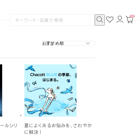
0
お
ロ
カ
検
気
グ
ー
索
に
イ
ト
検
す
入
ン
ペ
索
る
り
ー
ジ
クールシリ
夏によくあるお悩みを、さわやか
に解決！