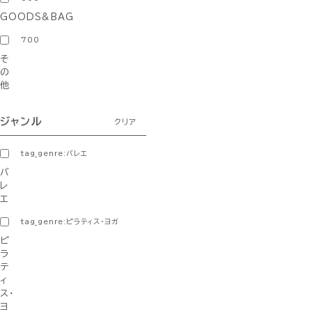
GOODS&BAG
700
そ
の
他
ジャンル
クリア
tag_genre:バレエ
バ
レ
エ
tag_genre:ピラティス・ヨガ
ピ
ラ
テ
ィ
ス・
ヨ