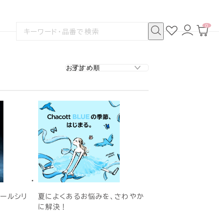
0
お
ロ
カ
検
気
グ
ー
索
に
イ
ト
検
す
入
ン
ペ
索
る
り
ー
ジ
クールシリ
夏によくあるお悩みを、さわやか
に解決！