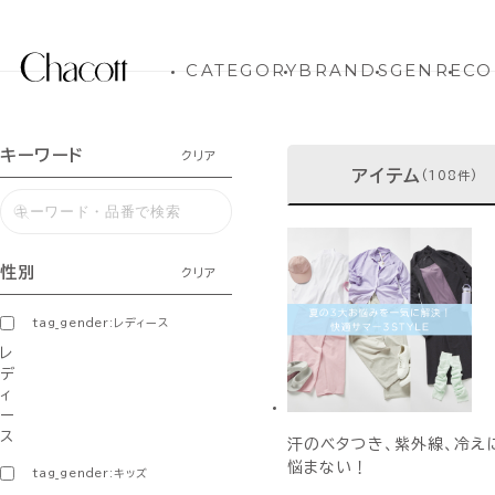
CATEGORY
BRANDS
GENRE
CO
キーワード
クリア
アイテム
(108件)
性別
クリア
tag_gender:レディース
レ
デ
ィ
ー
ス
汗のベタつき、紫外線、冷え
悩まない！
tag_gender:キッズ