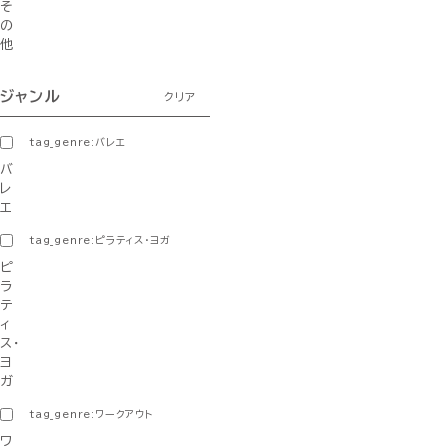
そ
の
他
ジャンル
クリア
tag_genre:バレエ
バ
レ
エ
tag_genre:ピラティス・ヨガ
ピ
ラ
テ
ィ
ス・
ヨ
ガ
tag_genre:ワークアウト
ワ