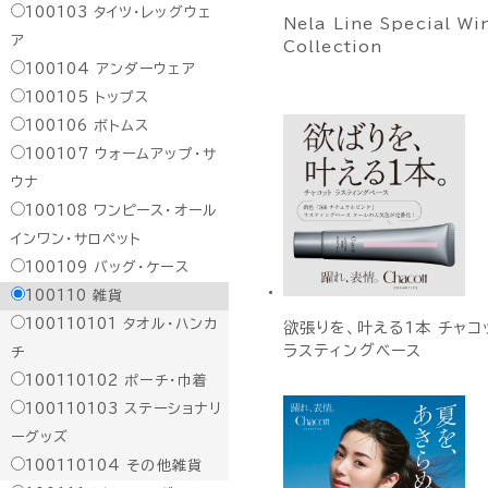
100103
タイツ・レッグウェ
Nela Line Special Wi
ア
Collection
100104
アンダーウェア
100105
トップス
100106
ボトムス
100107
ウォームアップ・サ
ウナ
100108
ワンピース・オール
インワン・サロペット
100109
バッグ・ケース
100110
雑貨
100110101
タオル・ハンカ
欲張りを、叶える1本 チャコ
ラスティングベース
チ
100110102
ポーチ・巾着
100110103
ステーショナリ
ーグッズ
100110104
その他雑貨