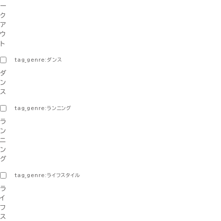
ー
ク
ア
ウ
ト
tag_genre:ダンス
ダ
ン
ス
tag_genre:ランニング
ラ
ン
ニ
ン
グ
tag_genre:ライフスタイル
ラ
イ
フ
ス