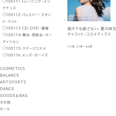
100111
トレーニング・メン
テナンス
100112
バレエバー・スタン
ド・マット
100113
CD・DVD・書籍
滝汗でも崩さない、夏の味方
チャコット・コスメティクス
100114
舞台・発表会・オー
ディション
111件
21件～40件
100115
ステージコスメ
100116
メンズ・ボーイズ
COSMETICS
BALANCE
ARTSPORTS
DANCE
GOODS＆BAG
その他
セール