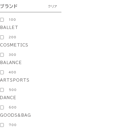
ブランド
クリア
100
BALLET
200
COSMETICS
300
BALANCE
400
ARTSPORTS
500
DANCE
600
GOODS&BAG
700