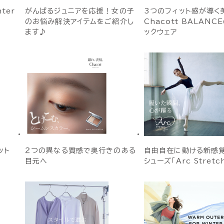
nter
がんばるジュニアを応援！女の子
3つのフィット感が導く
のお悩み解決アイテムをご紹介し
Chacott BALANC
ます♪
ックウェア
ット
２つの異なる質感で奥行きのある
自由自在に動ける新感
目元へ
シューズ「Arc Stretc