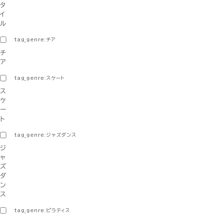
タ
イ
ル
tag_genre:チア
チ
ア
tag_genre:スケート
ス
ケ
ー
ト
tag_genre:ジャズダンス
ジ
ャ
ズ
ダ
ン
ス
tag_genre:ピラティス