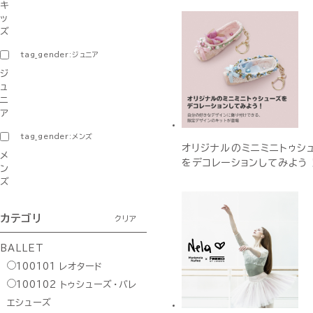
キ
ッ
ズ
tag_gender:ジュニア
ジ
ュ
ニ
ア
tag_gender:メンズ
オリジナルのミニミニトゥシ
メ
をデコレーションしてみよう
ン
ズ
カテゴリ
クリア
BALLET
100101
レオタード
100102
トゥシューズ・バレ
エシューズ