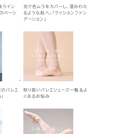
美ライン
光で色ムラをカバーし、澄みわた
Eのベーシ
るような肌へ。「クッションファン
デーション」
覚のバレエ
取り扱いバレエシューズ一覧＆よ
h」
くあるお悩み