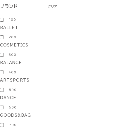
ブランド
クリア
100
BALLET
200
COSMETICS
300
BALANCE
400
ARTSPORTS
500
DANCE
600
GOODS&BAG
700