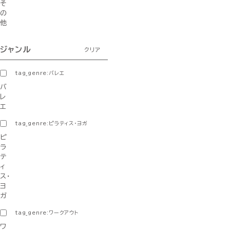
そ
の
他
ジャンル
クリア
tag_genre:バレエ
バ
レ
エ
tag_genre:ピラティス・ヨガ
ピ
ラ
テ
ィ
ス・
ヨ
ガ
tag_genre:ワークアウト
ワ