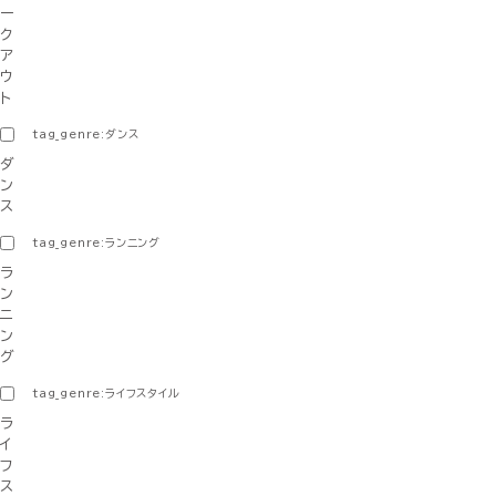
ー
ク
ア
ウ
ト
tag_genre:ダンス
ダ
ン
ス
tag_genre:ランニング
ラ
ン
ニ
ン
グ
tag_genre:ライフスタイル
ラ
イ
フ
ス