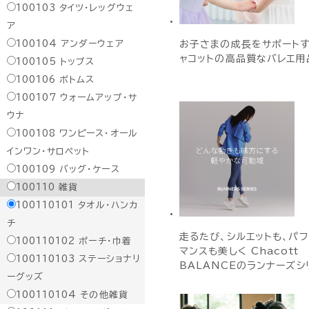
100103
タイツ・レッグウェ
ア
100104
アンダーウェア
お子さまの成長をサポート
ャコットの高品質なバレエ用
100105
トップス
100106
ボトムス
100107
ウォームアップ・サ
ウナ
100108
ワンピース・オール
インワン・サロペット
100109
バッグ・ケース
100110
雑貨
100110101
タオル・ハンカ
チ
走るたび、シルエットも、パ
100110102
ポーチ・巾着
マンスも美しく Chacott
100110103
ステーショナリ
BALANCEのランナーズシ
ーグッズ
100110104
その他雑貨