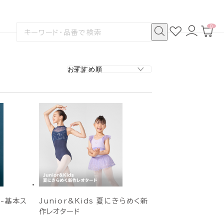
0
お
ロ
カ
検
気
グ
ー
索
に
イ
ト
検
す
入
ン
ペ
索
る
り
ー
ジ
 -基本ス
Junior&Kids 夏にきらめく新
作レオタード