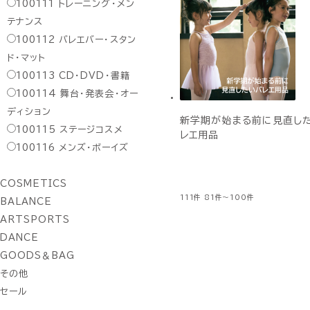
100111
トレーニング・メン
テナンス
100112
バレエバー・スタン
ド・マット
100113
CD・DVD・書籍
100114
舞台・発表会・オー
ディション
新学期が始まる前に見直し
100115
ステージコスメ
レエ用品
100116
メンズ・ボーイズ
COSMETICS
111件
81件～100件
BALANCE
ARTSPORTS
DANCE
GOODS＆BAG
その他
セール