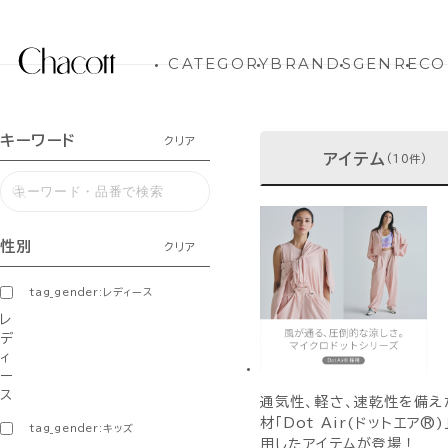
CATEGORY
BRANDS
GENRE
CO
キーワード
クリア
アイテム
(10件)
性別
クリア
tag_gender:レディース
レ
デ
ィ
ー
ス
通気性、軽さ、速乾性を備え
材「Dot Air(ドットエア®
tag_gender:キッズ
用したアイテムが登場！