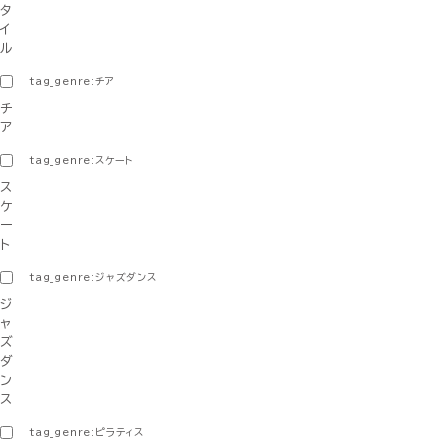
タ
イ
ル
tag_genre:チア
チ
ア
tag_genre:スケート
ス
ケ
ー
ト
tag_genre:ジャズダンス
ジ
ャ
ズ
ダ
ン
ス
tag_genre:ピラティス