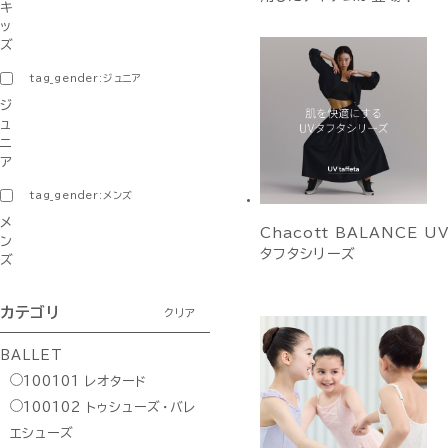
キ
ッ
ズ
tag_gender:ジュニア
ジ
ュ
ニ
ア
tag_gender:メンズ
メ
Chacott BALANCE U
ン
タフタシリーズ
ズ
カテゴリ
クリア
BALLET
100101
レオタード
100102
トゥシューズ・バレ
エシューズ